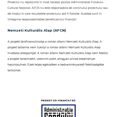
Proiectul nu reprezintă în mod necesar poziţia Administrației Fondului
Cultural Național. AFCN nu este responsabilă de conținutul proiectului sau
de modul în care rezultatele proiectului pot fi folosite. Acestea sunt în
întregime responsabilitatea beneficiarului finanțări
Nemzeti Kulturális Alap (AFCN)
A projekt társfinanszírozója a román állami Nemzeti Kulturális Alap. A
projekt tartalma nem tükrözi a román állami Nemzeti Kulturális Alap
hivatalos álláspontját. A román állami Nemzeti Kulturális Alap nem felelős
a projekt tartalmáért, valamint azért, ahogyan annak eredményei
hasznosulnak. Ezek teljes egészében a kedvezményezett felelősségébe
tartoznak.